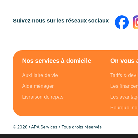
Suivez-nous sur les réseaux sociaux
Nos services à domicile
On vous
Auxiliaire de vie
Tarifs & devi
Aide ménager
Les finance
Livraison de repas
Les avantag
Pourquoi nou
© 2026 • APA Services • Tous droits réservés