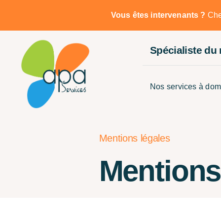
Passer
Vous êtes intervenants ?
Chez
au
contenu
Spécialiste du
Nos services à dom
Mentions légales
Mentions