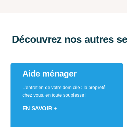
Découvrez nos autres se
Aide ménager
L’entretien de votre domicile : la propreté
chez vous, en toute souplesse !
EN SAVOIR +