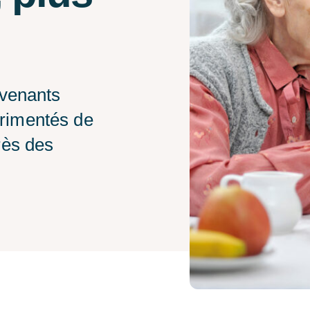
rvenants
érimentés de
rès des