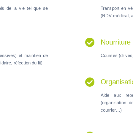
s de la vie tel que se
Transport en v
(RDV médical, acc
Nourriture
 lessives)
et maintien de
Courses (drives)
gidaire, réfection du lit)
Organisati
Aide aux rep
(organisation d
courrier…)