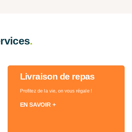
rvices
.
Livraison de repas
Profitez de la vie, on vous régale !
EN SAVOIR +