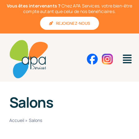
Passer
Vous êtes intervenants ?
Chez APA Services, votre bien-être
au
compte autant que celui de nos bénéficiaires.
contenu
REJOIGNEZ-NOUS
Tog
Nav
Nos services à domicile
Salons
On vous accompagne
Pourquoi nous choisir ?
Accueil
»
Salons
Actualités