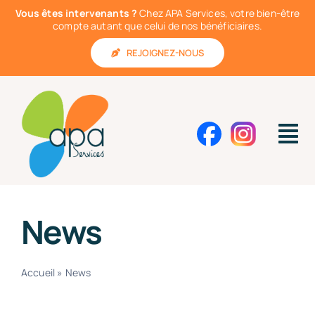
Passer
Vous êtes intervenants ?
Chez APA Services, votre bien-être
au
compte autant que celui de nos bénéficiaires.
contenu
REJOIGNEZ-NOUS
Tog
Nav
Nos services à domicile
News
On vous accompagne
Pourquoi nous choisir ?
Accueil
»
News
Actualités