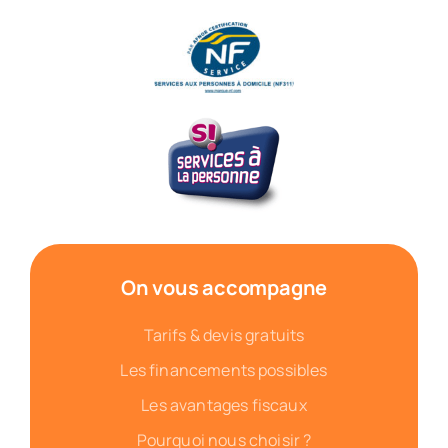
On vous accompagne
Tarifs & devis gratuits
Les financements possibles
Les avantages fiscaux
Pourquoi nous choisir ?