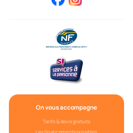
On vous accompagne
Tarifs & devis gratuits
Les financements possibles